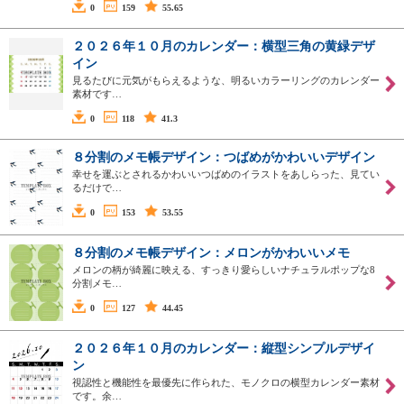
0
159
55.65
２０２６年１０月のカレンダー：横型三角の黄緑デザ
イン
見るたびに元気がもらえるような、明るいカラーリングのカレンダー
素材です…
0
118
41.3
８分割のメモ帳デザイン：つばめがかわいいデザイン
幸せを運ぶとされるかわいいつばめのイラストをあしらった、見てい
るだけで…
0
153
53.55
８分割のメモ帳デザイン：メロンがかわいいメモ
メロンの柄が綺麗に映える、すっきり愛らしいナチュラルポップな8
分割メモ…
0
127
44.45
２０２６年１０月のカレンダー：縦型シンプルデザイ
ン
視認性と機能性を最優先に作られた、モノクロの横型カレンダー素材
です。余…