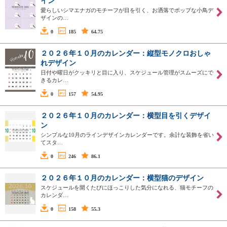
イン
愛らしいシマエナガのモチーフが目を引く、お洒落でポップな小鳥デ
ザインの…
0
185
64.75
２０２６年１０月のカレンダー：縦型モノクロおしゃ
れデザイン
日付や曜日がクッキリと目に入り、スケジュール管理がスムーズにで
きるカレ…
0
157
54.95
２０２６年１０月のカレンダー：横型目を引くデザイ
ン
シンプルな10月のラインデザインカレンダーです。余計な装飾を省い
てスタ…
0
246
86.1
２０２６年１０月のカレンダー：横型猫のデザイン
スケジュールを開くたびにほっこりした気分になれる、猫モチーフの
カレンダ…
0
158
55.3