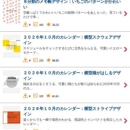
８分割のメモ帳デザイン：いちごのパターンがかわい
い
甘酸っぱくてかわいいいちごの総柄パターンをあしらった、見ている
だけで幸…
0
161
56.35
２０２６年１０月のカレンダー：横型スクウェアデザ
イン
スケジュールをチェックするたびに元気をもらえる、可愛いイエロー
モチーフ…
0
231
80.85
２０２６年１０月のカレンダー：横型猫がはしるデザ
イン
猫好きの心をくすぐる、可愛い猫たちが散りばめられた2026年10月
のカ…
0
119
41.65
２０２６年１０月のカレンダー：横型ストライプデザ
イン
遠くからでも一瞬で場所がわかる、視認性とインパクトを両立したカ
レンダー…