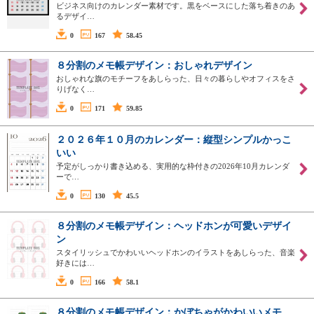
ビジネス向けのカレンダー素材です。黒をベースにした落ち着きのあ
るデザイ…
0
167
58.45
８分割のメモ帳デザイン：おしゃれデザイン
おしゃれな旗のモチーフをあしらった、日々の暮らしやオフィスをさ
りげなく…
0
171
59.85
２０２６年１０月のカレンダー：縦型シンプルかっこ
いい
予定がしっかり書き込める、実用的な枠付きの2026年10月カレンダ
ーで…
0
130
45.5
８分割のメモ帳デザイン：ヘッドホンが可愛いデザイ
ン
スタイリッシュでかわいいヘッドホンのイラストをあしらった、音楽
好きには…
0
166
58.1
８分割のメモ帳デザイン：かぼちゃがかわいいメモ