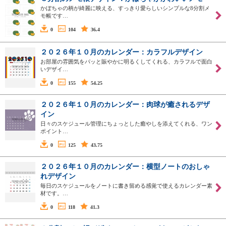
かぼちゃの柄が綺麗に映える、すっきり愛らしいシンプルな8分割メ
モ帳です…
0
104
36.4
２０２６年１０月のカレンダー：カラフルデザイン
お部屋の雰囲気をパッと賑やかに明るくしてくれる、カラフルで面白
いデザイ…
0
155
54.25
２０２６年１０月のカレンダー：肉球が癒されるデザ
イン
日々のスケジュール管理にちょっとした癒やしを添えてくれる、ワン
ポイント…
0
125
43.75
２０２６年１０月のカレンダー：横型ノートのおしゃ
れデザイン
毎日のスケジュールをノートに書き留める感覚で使えるカレンダー素
材です。…
0
118
41.3