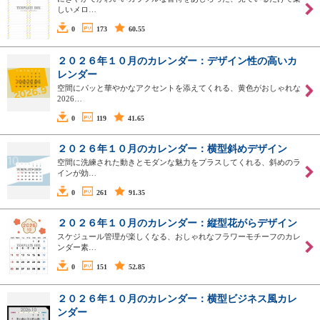
しいメロ…
0
173
60.55
２０２６年１０月のカレンダー：デザイン性の高いカ
レンダー
空間にパッと華やかなアクセントを添えてくれる、黄色がおしゃれな
2026…
0
119
41.65
２０２６年１０月のカレンダー：横型斜めデザイン
空間に洗練された動きとモダンな魅力をプラスしてくれる、斜めのラ
インが効…
0
261
91.35
２０２６年１０月のカレンダー：縦型花がらデザイン
スケジュール管理が楽しくなる、おしゃれなフラワーモチーフのカレ
ンダー素…
0
151
52.85
２０２６年１０月のカレンダー：横型ビジネス風カレ
ンダー