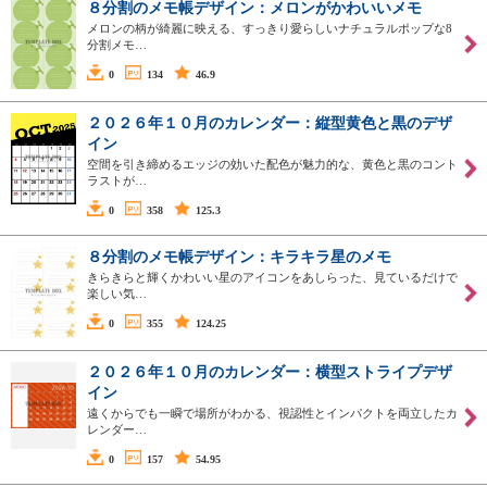
８分割のメモ帳デザイン：メロンがかわいいメモ
メロンの柄が綺麗に映える、すっきり愛らしいナチュラルポップな8
分割メモ…
0
134
46.9
２０２６年１０月のカレンダー：縦型黄色と黒のデザ
イン
空間を引き締めるエッジの効いた配色が魅力的な、黄色と黒のコント
ラストが…
0
358
125.3
８分割のメモ帳デザイン：キラキラ星のメモ
きらきらと輝くかわいい星のアイコンをあしらった、見ているだけで
楽しい気…
0
355
124.25
２０２６年１０月のカレンダー：横型ストライプデザ
イン
遠くからでも一瞬で場所がわかる、視認性とインパクトを両立したカ
レンダー…
0
157
54.95