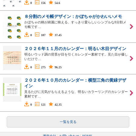
0
156
54.6
８分割のメモ帳デザイン：かぼちゃがかわいいメモ
かぼちゃの柄が綺麗に映える、すっきり愛らしいシンプルな8分割メ
モ帳です…
0
107
37.45
２０２６年１１月のカレンダー：明るい木目デザイン
明るいウッド調の背景が目を引くカレンダー素材です。見た目が優し
いだけで…
0
275
96.25
２０２６年１０月のカレンダー：横型三角の黄緑デザ
イン
見るたびに元気がもらえるような、明るいカラーリングのカレンダー
素材です…
0
121
42.35
一覧を見る
運営会社
お問い合わせ
HOME