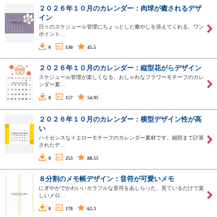
２０２６年１０月のカレンダー：肉球が癒されるデザ
イン
日々のスケジュール管理にちょっとした癒やしを添えてくれる、ワン
ポイント…
0
130
45.5
２０２６年１０月のカレンダー：縦型花がらデザイン
スケジュール管理が楽しくなる、おしゃれなフラワーモチーフのカレ
ンダー素…
0
157
54.95
２０２６年１０月のカレンダー：横型デザイン性が高
い
ハイセンスなイエローモチーフのカレンダー素材です。細部まで計算
されたデ…
0
253
88.55
８分割のメモ帳デザイン：音符が可愛いメモ
にぎやかでかわいいカラフルな音符をあしらった、見ているだけで楽
しいメロ…
0
178
62.3