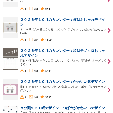
10…
0
264
92.4
２０２６年１０月のカレンダー：横型おしゃれデザイ
ン
ミニマリズムを感じさせる、シンプルデザインにこだわったかっこい
い202…
0
287
100.45
２０２６年１０月のカレンダー：縦型モノクロおしゃ
れデザイン
日付や曜日がクッキリと目に入り、スケジュール管理がスムーズにで
きるカレ…
0
163
57.05
２０２６年１０月のカレンダー：かわいい紫デザイン
日付をチェックするたびに楽しい気分になれる、ポップなカラーリン
グのカレ…
0
163
57.05
８分割のメモ帳デザイン：つばめがかわいいデザイン
幸せを運ぶとされるかわいいつばめのイラストをあしらった、見てい