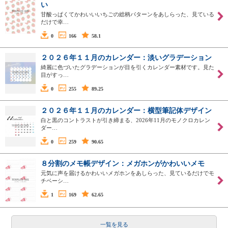
い
甘酸っぱくてかわいいいちごの総柄パターンをあしらった、見ている
だけで幸…
0
166
58.1
２０２６年１１月のカレンダー：淡いグラデーション
綺麗に色づいたグラデーションが目を引くカレンダー素材です。見た
目がすっ…
0
255
89.25
２０２６年１１月のカレンダー：横型筆記体デザイン
白と黒のコントラストが引き締まる、2026年11月のモノクロカレン
ダー…
0
259
90.65
８分割のメモ帳デザイン：メガホンがかわいいメモ
元気に声を届けるかわいいメガホンをあしらった、見ているだけでモ
チベーシ…
1
169
62.65
一覧を見る