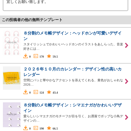
宜しくお願い致します。
この投稿者の他の無料テンプレート
８分割のメモ帳デザイン：ヘッドホンが可愛いデザイ
ン
スタイリッシュでかわいいヘッドホンのイラストをあしらった、音楽
好きには…
0
170
59.5
２０２６年１０月のカレンダー：デザイン性の高いカ
レンダー
空間にパッと華やかなアクセントを添えてくれる、黄色がおしゃれな
2026…
0
124
43.4
８分割のメモ帳デザイン：シマエナガがかわいいデザ
イン
愛らしいシマエナガのモチーフが目を引く、お洒落でポップな小鳥デ
ザインの…
0
190
66.5