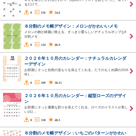
るだけで…
0
156
54.6
８分割のメモ帳デザイン：メロンがかわいいメモ
メロンの柄が綺麗に映える、すっきり愛らしいナチュラルポップな8
分割メモ…
0
134
46.9
２０２６年１０月のカレンダー：ナチュラルカレンダ
ーデザイン
お部屋にそっと自然の温もりを添えてくれる、たてのもくめ調の2026
年1…
0
109
38.15
２０２６年１０月のカレンダー：縦型ローズのデザイ
ン
お部屋にそっと優雅な彩りを添えてくれる、ローズのイラストが美し
い202…
0
138
48.3
８分割のメモ帳デザイン：いちごのパターンがかわい