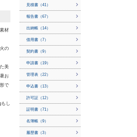
見積書（41）
報告書（67）
出納帳（14）
素材
借用書（7）
火の
契約書（9）
申請書（19）
た美
管理表（22）
暑お
形で
申込書（13）
許可証（12）
gもし
証明書（71）
名簿帳（9）
履歴書（3）