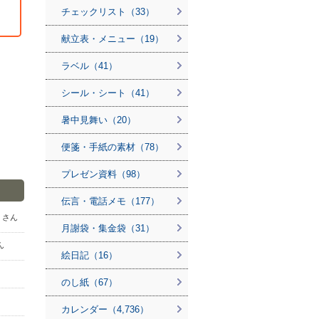
チェックリスト（33）
献立表・メニュー（19）
ラベル（41）
シール・シート（41）
暑中見舞い（20）
便箋・手紙の素材（78）
プレゼン資料（98）
伝言・電話メモ（177）
jp さん
月謝袋・集金袋（31）
ん
絵日記（16）
のし紙（67）
カレンダー（4,736）