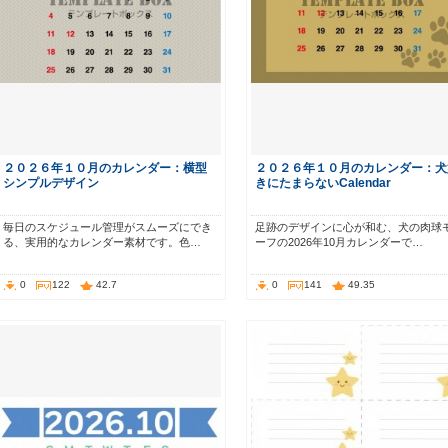
２０２６年１０月のカレンダー：横型
２０２６年１０月のカレンダー：犬
シンプルデザイン
きにたまらないCalendar
毎日のスケジュール管理がスムーズにでき
足跡のデザインに心が和む、犬の肉球
る、実用的なカレンダー素材です。色…
ーフの2026年10月カレンダーで…
0
122
42.7
0
141
49.35