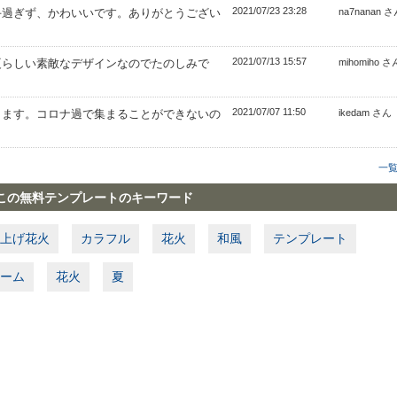
2021/07/23 23:28
手過ぎず、かわいいです。ありがとうござい
na7nanan 
2021/07/13 15:57
夏らしい素敵なデザインなのでたのしみで
mihomiho さ
2021/07/07 11:50
きます。コロナ過で集まることができないの
ikedam さん
一
この無料テンプレートのキーワード
上げ花火
カラフル
花火
和風
テンプレート
ーム
花火
夏