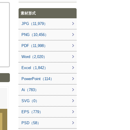
素材形式
JPG（11,979）
PNG（10,456）
PDF（11,998）
Word（2,020）
Excel（1,842）
PowerPoint（114）
Ai（783）
SVG（0）
EPS（779）
PSD（58）