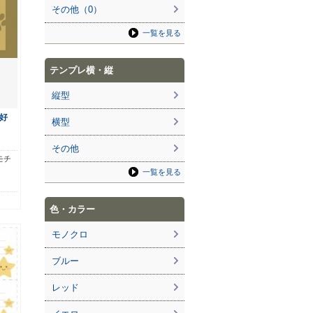
その他（0）
一覧を見る
テンプレ横・縦
縦型
好
横型
その他
モチ
一覧を見る
色・カラー
モノクロ
ブルー
レッド